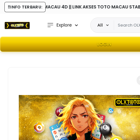
USI LOGIN MACAU 4D || LINK AKSES TOTO MACAU STABIL
‼️
INFO TERBARU:
Explore
All
LOGIN