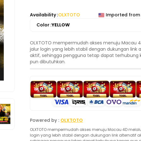
Availability :
OLXTOTO
Imported fro
Color :
YELLOW
OLXTOTO mempermudah akses menuju Macau 4D
jalur login yang lebih stabil dengan dukungan link a
aktif, sehingga pengguna tetap dapat terhubung
pun dibutuhkan.
Powered by :
OLXTOTO
OLXTOTO mempermudah akses menuju Macau 4D melalui
login yang lebih stabil dengan dukungan link alternatif akt
sehingga pengguna tetap dapat terhubung kapan pun d