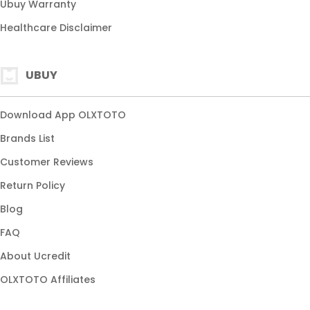
Ubuy Warranty
Healthcare Disclaimer
UBUY
Download App OLXTOTO
Brands List
Customer Reviews
Return Policy
Blog
FAQ
About Ucredit
OLXTOTO Affiliates