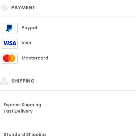
PAYMENT
Paypal
Visa
Mastercard
SHIPPING
Express Shipping
Fast Delivery
Standard Shipping