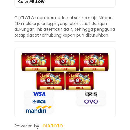
Color :
YELLOW
OLXTOTO mempermudah akses menuju Macau
4D melalui jalur login yang lebih stabil dengan
dukungan link alternatif aktif, sehingga pengguna
tetap dapat terhubung kapan pun dibutuhkan.
Powered by :
OLXTOTO