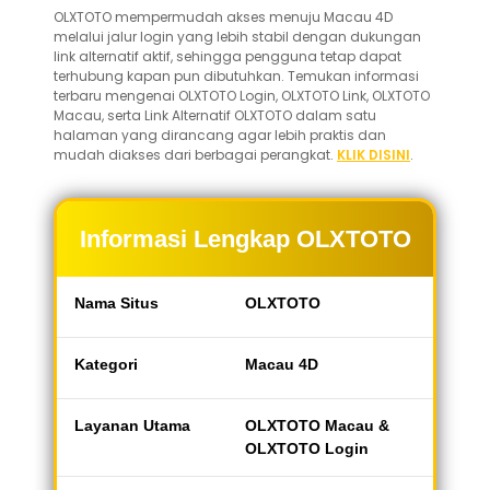
OLXTOTO mempermudah akses menuju Macau 4D
melalui jalur login yang lebih stabil dengan dukungan
link alternatif aktif, sehingga pengguna tetap dapat
terhubung kapan pun dibutuhkan. Temukan informasi
terbaru mengenai OLXTOTO Login, OLXTOTO Link, OLXTOTO
Macau, serta Link Alternatif OLXTOTO dalam satu
halaman yang dirancang agar lebih praktis dan
mudah diakses dari berbagai perangkat.
KLIK DISINI
.
Informasi Lengkap OLXTOTO
Nama Situs
OLXTOTO
Kategori
Macau 4D
Layanan Utama
OLXTOTO Macau &
OLXTOTO Login