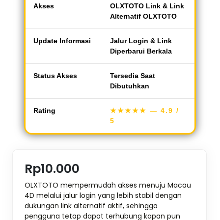
Akses
OLXTOTO Link & Link
Alternatif OLXTOTO
Update Informasi
Jalur Login & Link
Diperbarui Berkala
Status Akses
Tersedia Saat
Dibutuhkan
Rating
★★★★★
— 4.9 /
5
Rp10.000
OLXTOTO mempermudah akses menuju Macau
4D melalui jalur login yang lebih stabil dengan
dukungan link alternatif aktif, sehingga
pengguna tetap dapat terhubung kapan pun