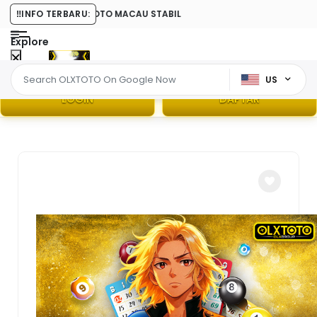
D || LINK AKSES TOTO MACAU STABIL
‼️
INFO TERBARU:
Explore
US
LOGIN
DAFTAR