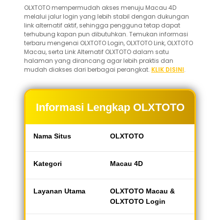
OLXTOTO mempermudah akses menuju Macau 4D
melalui jalur login yang lebih stabil dengan dukungan
link alternatif aktif, sehingga pengguna tetap dapat
terhubung kapan pun dibutuhkan. Temukan informasi
terbaru mengenai OLXTOTO Login, OLXTOTO Link, OLXTOTO
Macau, serta Link Alternatif OLXTOTO dalam satu
halaman yang dirancang agar lebih praktis dan
mudah diakses dari berbagai perangkat.
KLIK DISINI
.
Informasi Lengkap OLXTOTO
Nama Situs
OLXTOTO
Kategori
Macau 4D
Layanan Utama
OLXTOTO Macau &
OLXTOTO Login