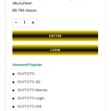
dibutuhkan.
88.789 Ulasan
-
+
DAFTAR
LOGIN
Keyword Populer
OLXTOTO
OLXTOTO 4D
OLXTOTO Macau
OLXTOTO Login
OLXTOTO Link